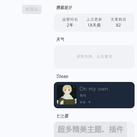
博客统计
标签云
运营时长
上次更新
文章数目
2年
18天前
82
天气
获取失败，点击重试
Steam
On my own.
离线
9
等级
七辻屋