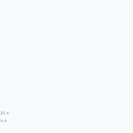
自用流量卡
25.4
.6.6