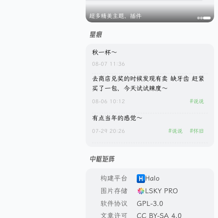
超多精美主题、插件
星痕
秋一杯～
08-07 11:36
去商店兑奖的时候发现有卖 缺牙齿 赶紧
买了一包，今天试试辣度～
08-06 10:12
#
说说
有点当年的感觉～
07-29 20:26
#
说说
#
怀旧
中枢矩阵
构建平台
Halo
图片存储
LSKY PRO
软件协议
GPL-3.0
文章许可
CC BY-SA 4.0