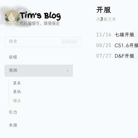
🌱
🐂
📄
🧭
🏖️
开服
Tim's Blog
共
3
篇文章
代码慢慢写，路慢慢走
11/16
七雄开服
搜索
Ctrl+K
08/25
CS1.6开
07/27
D&F开服
启程
观测
星系
星轨
锚点
引力
本源