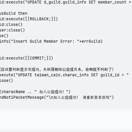
ld:execute("UPDATE d_guild.guild_info SET member_count =
usGuild then

ld:execute([[ROLLBACK;]])

ld:close()

ser:close()

e()

info("Insert Guild Member Error: "+errGuild)

ld:execute([[COMMIT;]])

表（应该要判断是否写成功，失败得删除公会成员表，偷懒就不判断了）

xecute("UPDATE taiwan_cain.charac_info SET guild_id = " 
ose() 

o(characName .. " 加入公会成功！")

SendNotiPacketMessage("\n加入公会成功！ 请重新登录游戏")
