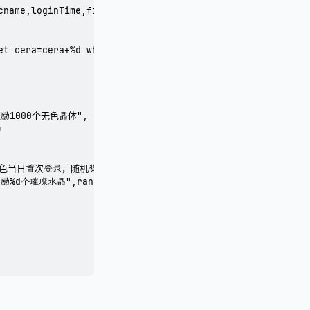
cname,loginTime,firstLogin) values (%d,'%s',%d,0)", user:
et cera=cera+%d where account = %d", cera, user:GetAccId(
励1000个无色晶体", 3037, 1000)



t("角色当日首次登录，随机奖励%d个璀璨水晶",randomNum), 400001000, ran
励%d个璀璨水晶",randomNum), 2)
