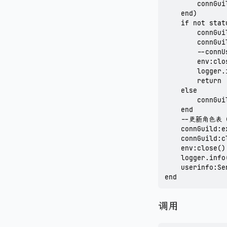
        connGui
    end)

    if not stat
        connGui
        connGui
        --connU
        env:clos
        logger.
        return

    else

        connGui
    end

    --更新角色
    connGuild:e
    connGuild:cl
    env:close()

    logger.inf
    userinfo:
end
调用