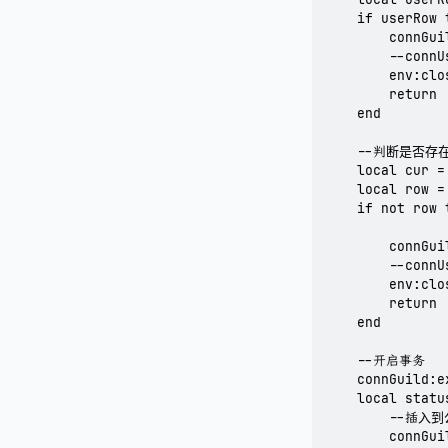
    if userRow t
        connGui
        --connU
        env:clos
        return

    end

    --判断是否存
    local cur =
    local row =
    if not row t
        connGui
        --connU
        env:clos
        return

    end

    --开启事务

    connGuild:e
    local statu
        --插入
        connGui