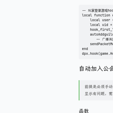
-- 玩家登录游戏hoo
local function 
    local user 
    local uid =
    hook_first
    autoAddgu
       -- 广播消
    sendPacket
end

dpx.hook(game.H
自动加入公
前提是必须手动
显示有问题，需
函数