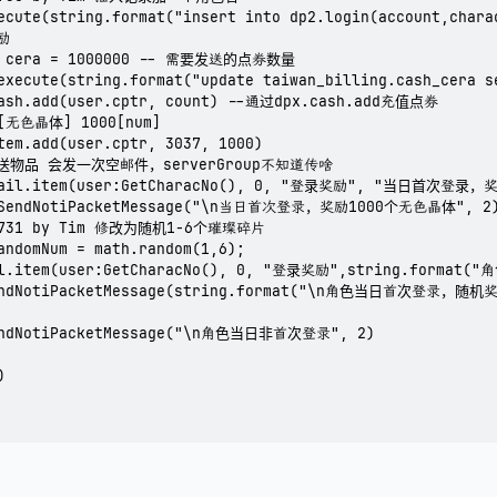
ecute(string.format("insert into dp2.login(account,chara
励

al cera = 1000000 -- 需要发送的点券数量

execute(string.format("update taiwan_billing.cash_cera s
cash.add(user.cptr, count) --通过dpx.cash.add充值点券

7[无色晶体] 1000[num]

tem.add(user.cptr, 3037, 1000)

发送物品 会发一次空邮件，serverGroup不知道传啥

.mail.item(user:GetCharacNo(), 0, "登录奖励", "当日首次登录，奖
r:SendNotiPacketMessage("\n当日首次登录，奖励1000个无色晶体", 2)
40731 by Tim 修改为随机1-6个璀璨碎片

andomNum = math.random(1,6);

ail.item(user:GetCharacNo(), 0, "登录奖励",string.forma
SendNotiPacketMessage(string.format("\n角色当日首次登录，随机奖
endNotiPacketMessage("\n角色当日非首次登录", 2)


