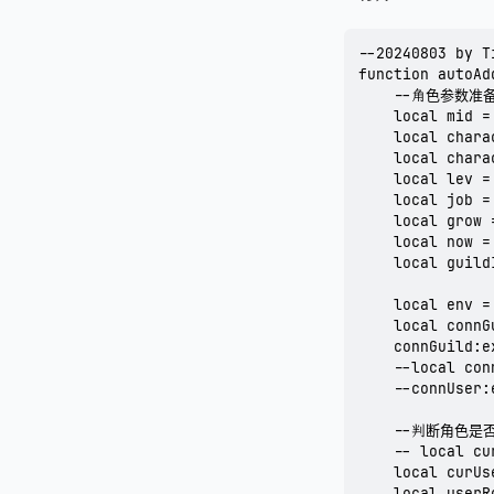
--20240803 by
function autoAd
    --角色参数准备
    local mid =
    local chara
    local chara
    local lev =
    local job =
    local grow 
    local now =
    local guildI
    local env =
    local connG
    connGuild:e
    --local con
    --connUser:
    --判断角色是
    -- local cu
    local curUs
    local userR