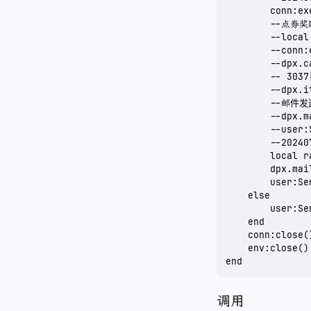
        conn:ex
        --点券奖
        --loc
        --conn:
        --dpx.
        -- 303
        --dpx.i
        --邮件
        --dpx
        --use
        --202
        local r
        dpx.m
        user:
    else

        user:S
    end

    conn:close()
    env:close()

end
调用