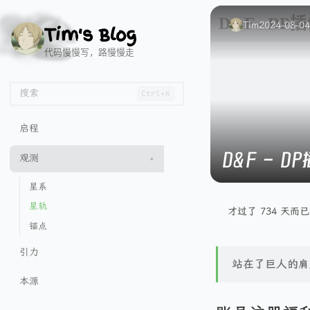
🌱
🐂
📄
🧭
🏖️
Tim
2024-08-04
Tim's Blog
代码慢慢写，路慢慢走
搜索
Ctrl+K
启程
D&F - DP
观测
星系
星轨
才过了 734 天
锚点
引力
站在了巨人的肩
本源