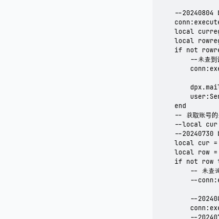
    --20240804
    conn:execut
    local curre
    local rowre
    if not rowr
        --未
        conn:ex
        dpx.ma
        user:S
    end

    -- 获取账号
    --local cur
    --2024073
    local cur =
    local row =
    if not row t
        -- 
        --conn:
        --202
        conn:ex
        --202