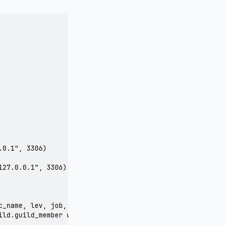
0.1", 3306)

27.0.0.1", 3306)

c_name, lev, job, grow_type from taiwan_cain.charac_info 
ild.guild_member where charac_no = " .. characNo)
