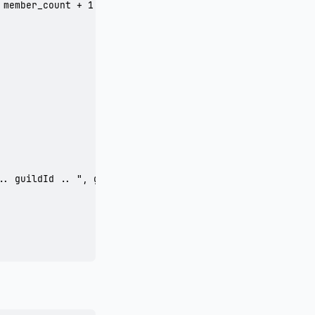
 member_count + 1 WHERE guild_id = " .. guildId)

.. guildId .. ", guild_right = 0 WHERE charac_no = " .. c