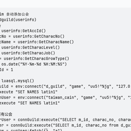
 Tim 自动添加公会

dguild(userinfo)



 userinfo:GetAccId()

cNo = userinfo:GetCharacNo()

cName = userinfo:GetCharacName()

 userinfo:GetCharacLevel()

 userinfo:GetCharacJob()

= userinfo:GetCharacGrowType()

 os.date("%Y-%m-%d %H:%M:%S")

d = 1

 luasql.mysql()

uild = env:connect("d_guild", "game", "uu5!^%jg", "127.0.
xecute "SET NAMES latin1"

nUser = env:connect("taiwan_cain", "game", "uu5!^%jg", "1
execute "SET NAMES latin1"

否有公会

rUser = connGuild:execute("SELECT m_id, charac_no, chara
er = connGuild:execute("SELECT m_id, charac_no from d_gu
ow = curUser:fetch({}, "a")
