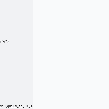
fo")

er (guild_id, m_id, server_id, charac_no, charac_name, m