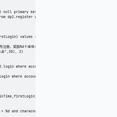
t null primary key AUTO_INCREMENT,account INT(10) default
rom dp2.register where account = %d ", user:GetAccId()))

rstLogin) values (%d,0)", user:GetAccId(), 0))

("账号注册，奖励%d个璀璨水晶",30), 400001000, 30)

晶",30), 2)   

2.login where account = %d and loginTime >= %d", user:Get
login where account = %d and characname = '%s' and login
inTime,firstLogin) values (%d,%d,0)", user:GetAccId(), os
 = %d and characname = '%s' ", user:GetAccId(), user:GetC