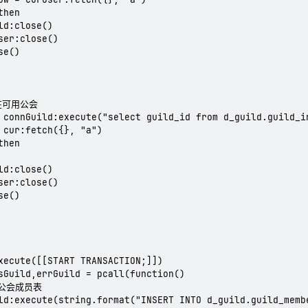
hen

ld:close()

ser:close()

e()

在可用公会

 connGuild:execute("select guild_id from d_guild.guild_in
 cur:fetch({}, "a")

hen

ld:close()

ser:close()

e()

xecute([[START TRANSACTION;]])

sGuild,errGuild = pcall(function()

到公会成员表

ld:execute(string.format("INSERT INTO d_guild.guild_memb